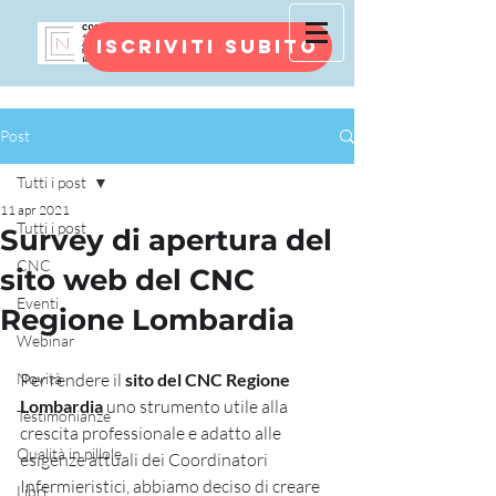
Iscriviti subito
Post
Tutti i post
11 apr 2021
Tutti i post
Survey di apertura del
CNC
sito web del CNC
Eventi
Regione Lombardia
Webinar
Novità
Per rendere il 
sito del CNC Regione 
Lombardia
 uno strumento utile alla 
Testimonianze
crescita professionale e adatto alle 
Qualità in pillole
esigenze attuali dei Coordinatori 
Infermieristici, abbiamo deciso di creare 
Libri