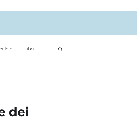
ITI
DOCUMENTI
FOGLI NOTIZIA
BLOG
CONTATTI
pillole
Libri
A
e dei