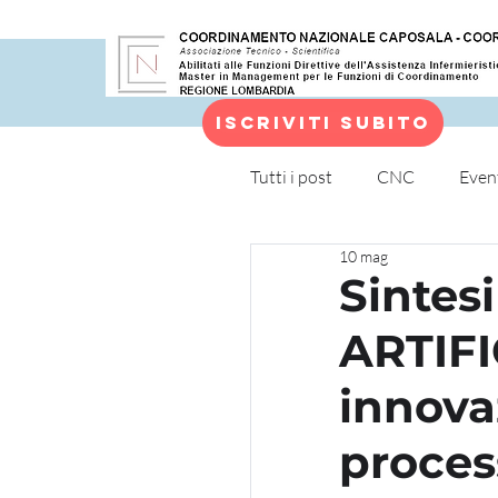
Iscriviti subito
Tutti i post
CNC
Even
10 mag
Altro
Sintes
ARTIF
innova
proces