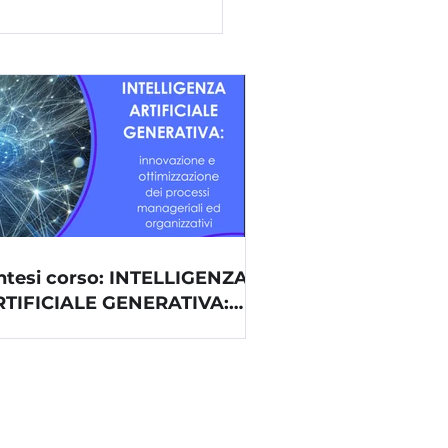
ntesi corso: INTELLIGENZA
RTIFICIALE GENERATIVA:
novazione e ottimizzazione
i processi manageriali ed
ganizzativi