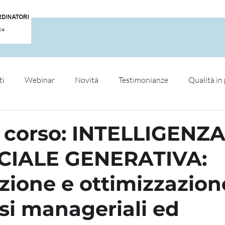
HOME
CHI SIAMO
ISCRIV
ti
Webinar
Novità
Testimonianze
Qualità in 
i corso: INTELLIGENZ
ICIALE GENERATIVA:
zione e ottimizzazion
si manageriali ed