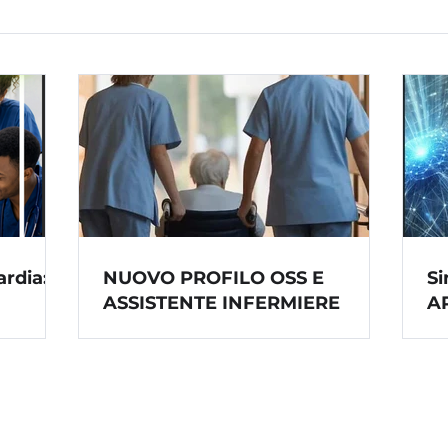
rdia:
NUOVO PROFILO OSS E
Si
ASSISTENTE INFERMIERE
A
22
in
de
or