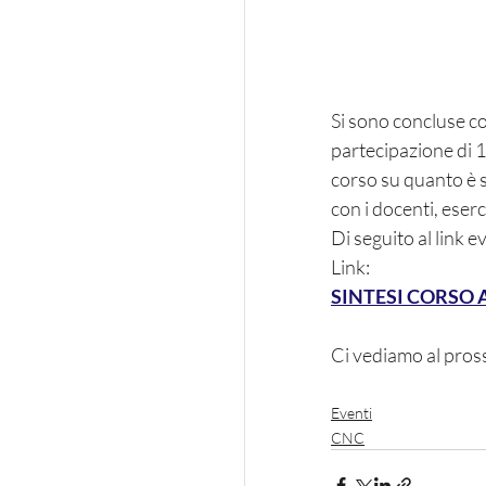
Si sono concluse con
partecipazione di 1
corso su quanto è s
con i docenti, eserc
Di seguito al link e
Link:
SINTESI CORSO 
Ci vediamo al pross
Eventi
CNC