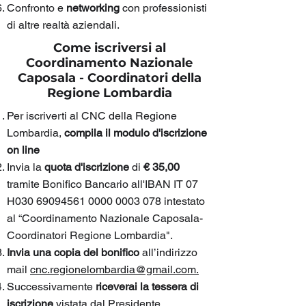
Confronto e
networking
con professionisti
di altre realtà aziendali.
Come iscriversi al
Coordinamento Nazionale
Caposala - Coordinatori della
Regione Lombardia
Per iscriverti al CNC della Regione
Lombardia,
compila il modulo d'iscrizione
on line
Invia la
quota d'iscrizione
di
€ 35,00
tramite Bonifico Bancario all'IBAN IT 07
H030
69094561 0000 0003
078 intestato
al “Coordinamento Nazionale Caposala-
Coordinatori Regione Lombardia".
Invia una
copia del bonifico
all’indirizzo
mail
cnc.regionelombardia@gmail.com.
Successivamente
riceverai la tessera di
iscrizione
vistata dal Presidente