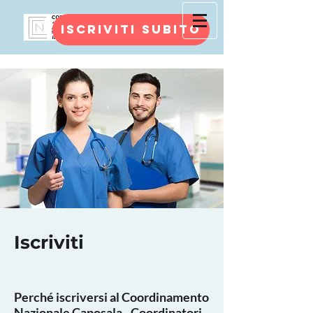
Iscriviti subito
Iscriviti
Perché iscriversi al Coordinamento
Nazionale Caposala - Coordinatori