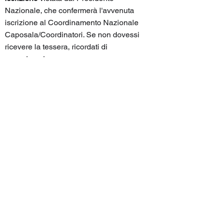
Nazionale, che confermerà l'avvenuta
iscrizione al Coordinamento Nazionale
Caposala/Coordinatori. Se non dovessi
ricevere la tessera, ricordati di
segnalarcelo.
Entra subito a far parte del
Coordinamento Nazionale
Caposala/Coordinatori della Regione
Lombardia.
Compila il modulo d'iscrizione
.